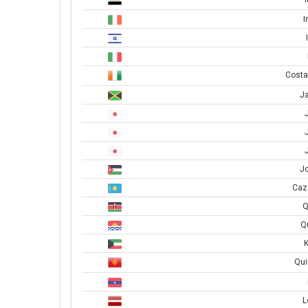
I
Costa
J
Jo
Caz
Q
Qu
K
Qui
L