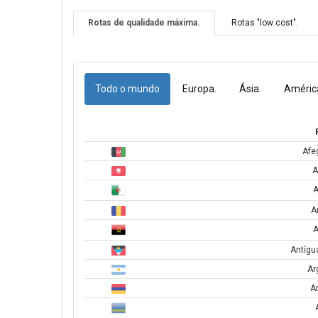
Rotas de qualidade máxima.
Rotas "low cost".
Todo o mundo
Europa.
Ásia.
América
Afe
A
A
A
A
Antígu
Ar
A