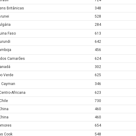
Brasil
724
gens Britânicas
348
runei
528
ulgária
284
uina Faso
613
urundi
642
amboja
456
 dos Camarões
624
anadá
302
o Verde
625
s Cayman
346
Centro-Africana
623
Chile
730
China
460
China
460
omores
654
has Cook
548