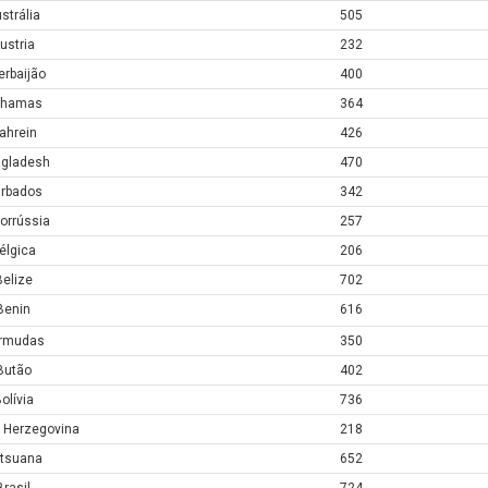
strália
505
ustria
232
erbaijão
400
ahamas
364
ahrein
426
gladesh
470
rbados
342
lorrússia
257
élgica
206
Belize
702
Benin
616
rmudas
350
Butão
402
olívia
736
 Herzegovina
218
tsuana
652