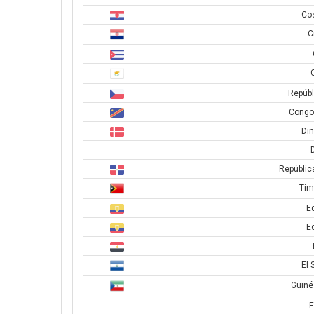
Cos
C
Repúbl
Congo 
Di
D
Repúblic
Tim
E
E
El 
Guiné
E