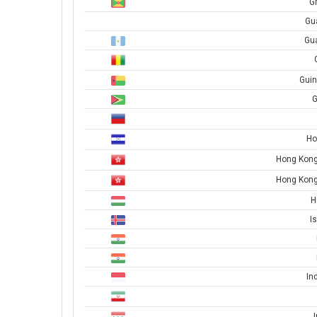
G
Gu
Gu
Guin
G
Ho
Hong Kong
Hong Kong
H
I
In