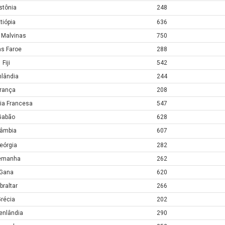
stônia
248
tiópia
636
s Malvinas
750
as Faroe
288
Fiji
542
nlândia
244
rança
208
sia Francesa
547
Gabão
628
âmbia
607
eórgia
282
emanha
262
Gana
620
braltar
266
récia
202
enlândia
290