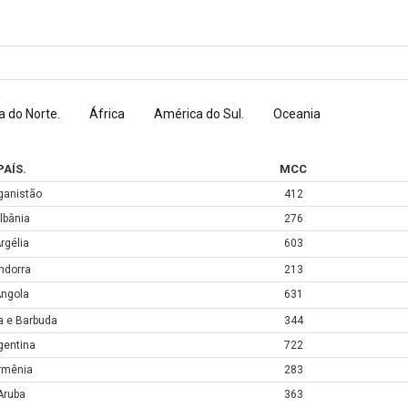
 do Norte.
África
América do Sul.
Oceania
PAÍS.
MCC
ganistão
412
lbânia
276
rgélia
603
ndorra
213
ngola
631
a e Barbuda
344
gentina
722
rmênia
283
Aruba
363