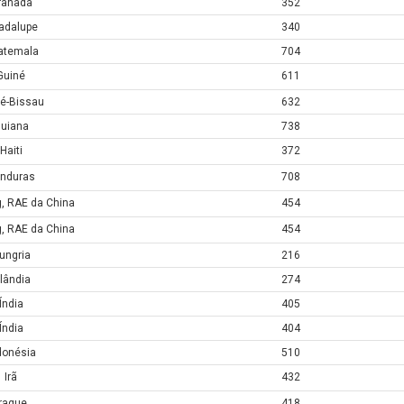
ranada
352
adalupe
340
atemala
704
Guiné
611
é-Bissau
632
uiana
738
Haiti
372
nduras
708
, RAE da China
454
, RAE da China
454
ungria
216
slândia
274
Índia
405
Índia
404
donésia
510
Irã
432
Iraque
418