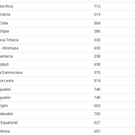
ta Rica
712
roácia
219
Cuba
368
Chipre
280
ica Tcheca
230
- Kinshasa
630
namarca
238
jibuti
638
a Dominicana
370
or-Leste
514
quador
740
quador
740
Egito
602
Salvador
706
 Equatorial
627
ritreia
657