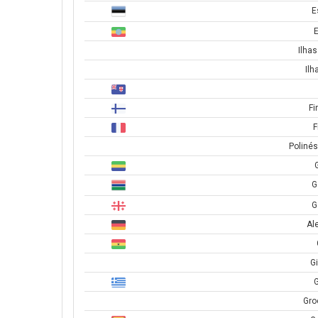
E
E
Ilha
Ilh
Fi
F
Poliné
G
G
Al
Gi
G
Gro