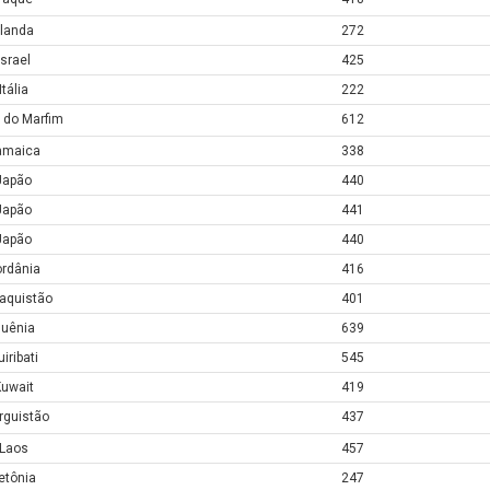
rlanda
272
Israel
425
Itália
222
 do Marfim
612
amaica
338
Japão
440
Japão
441
Japão
440
rdânia
416
aquistão
401
uênia
639
iribati
545
uwait
419
rguistão
437
Laos
457
etônia
247