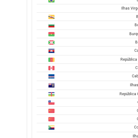
Ilhas Vir
B
B
Burq
B
C
República
C
Cab
Ilha
República 
C
Il