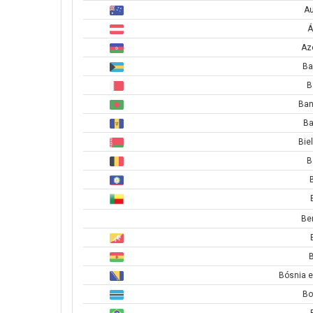
Au
Á
Az
B
B
Ban
Ba
Bie
B
Be
B
Bósnia e
Bo