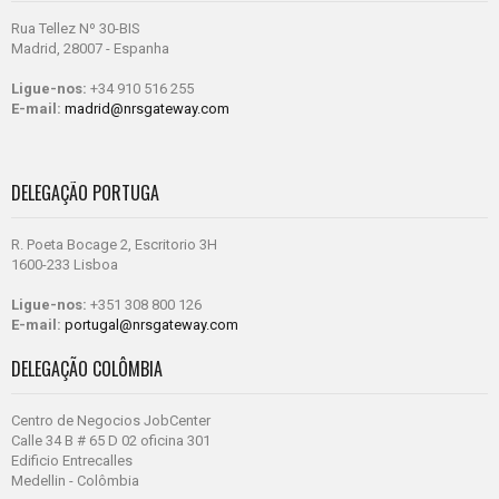
Rua Tellez Nº 30-BIS
Madrid, 28007 - Espanha
Ligue-nos:
+34 910 516 255
E-mail:
madrid@nrsgateway.com
DELEGAÇÃO PORTUGA
R. Poeta Bocage 2, Escritorio 3H
1600-233 Lisboa
Ligue-nos:
+351 308 800 126
E-mail:
portugal@nrsgateway.com
DELEGAÇÃO COLÔMBIA
Centro de Negocios JobCenter
Calle 34 B # 65 D 02 oficina 301
Edificio Entrecalles
Medellin - Colômbia