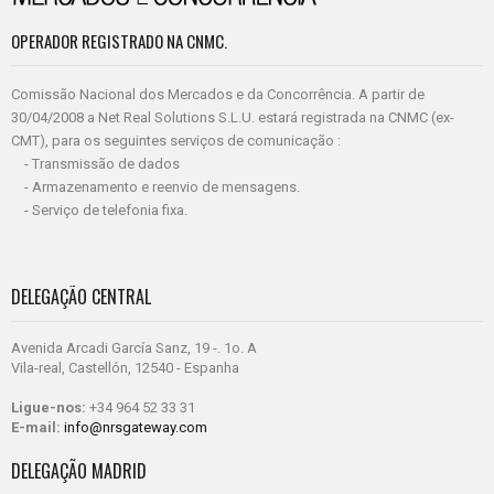
OPERADOR REGISTRADO NA CNMC.
Comissão Nacional dos Mercados e da Concorrência. A partir de
30/04/2008 a Net Real Solutions S.L.U. estará registrada na CNMC (ex-
CMT), para os seguintes serviços de comunicação :
- Transmissão de dados
- Armazenamento e reenvio de mensagens.
- Serviço de telefonia fixa.
DELEGAÇÃO CENTRAL
Avenida Arcadi García Sanz, 19 -. 1o. A
Vila-real, Castellón, 12540 - Espanha
Ligue-nos:
+34 964 52 33 31
E-mail:
info@nrsgateway.com
DELEGAÇÃO MADRID