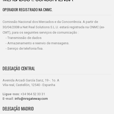
OPERADOR REGISTRADO NA CNMC.
Comissão Nacional dos Mercados e da Concorrência. A partir de
30/04/2008 a Net Real Solutions S.L.U. estará registrada na CNMC (ex-
CMT), para os seguintes serviços de comunicação :
- Transmissão de dados
- Armazenamento e reenvio de mensagens.
- Serviço de telefonia fixa.
DELEGAÇÃO CENTRAL
Avenida Arcadi García Sanz, 19 -. 1o. A
Vila-real, Castellón, 12540 - Espanha
Ligue-nos:
+34 964 52 33 31
E-mail:
info@nrsgateway.com
DELEGAÇÃO MADRID