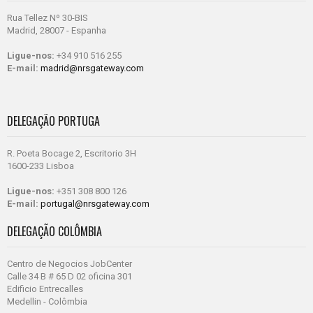
Rua Tellez Nº 30-BIS
Madrid, 28007 - Espanha
Ligue-nos:
+34 910 516 255
E-mail:
madrid@nrsgateway.com
DELEGAÇÃO PORTUGA
R. Poeta Bocage 2, Escritorio 3H
1600-233 Lisboa
Ligue-nos:
+351 308 800 126
E-mail:
portugal@nrsgateway.com
DELEGAÇÃO COLÔMBIA
Centro de Negocios JobCenter
Calle 34 B # 65 D 02 oficina 301
Edificio Entrecalles
Medellin - Colômbia