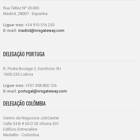
Rua Tellez Nº 30-BIS
Madrid, 28007 - Espanha
Ligue-nos:
+34 910 516 255
E-mail:
madrid@nrsgateway.com
DELEGAÇÃO PORTUGA
R. Poeta Bocage 2, Escritorio 3H
1600-233 Lisboa
Ligue-nos:
+351 308 800 126
E-mail:
portugal@nrsgateway.com
DELEGAÇÃO COLÔMBIA
Centro de Negocios JobCenter
Calle 34 B # 65 D 02 oficina 301
Edificio Entrecalles
Medellin - Colômbia