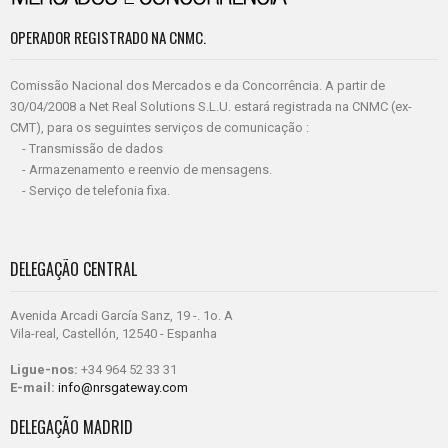
OPERADOR REGISTRADO NA CNMC.
Comissão Nacional dos Mercados e da Concorrência. A partir de
30/04/2008 a Net Real Solutions S.L.U. estará registrada na CNMC (ex-
CMT), para os seguintes serviços de comunicação :
- Transmissão de dados
- Armazenamento e reenvio de mensagens.
- Serviço de telefonia fixa.
DELEGAÇÃO CENTRAL
Avenida Arcadi García Sanz, 19 -. 1o. A
Vila-real, Castellón, 12540 - Espanha
Ligue-nos:
+34 964 52 33 31
E-mail:
info@nrsgateway.com
DELEGAÇÃO MADRID